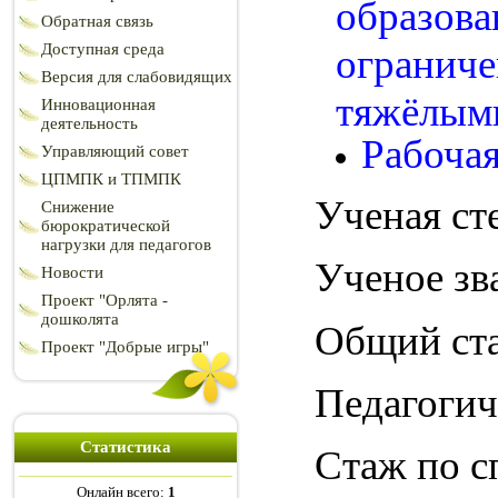
образова
Обратная связь
Доступная среда
ограниче
Версия для слабовидящих
тяжёлым
Инновационная
деятельность
Рабочая
Управляющий совет
ЦПМПК и ТПМПК
Ученая ст
Снижение
бюрократической
нагрузки для педагогов
Ученое зв
Новости
Проект "Орлята -
дошколята
Общий ста
Проект "Добрые игры"
Педагогиче
Статистика
Стаж по с
Онлайн всего:
1