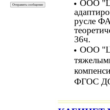
ООО "Ц
адаптиро
русле Ф
теоретич
36ч.
ООО "Ц
тяжелыми
компенси
ФГОС ДО