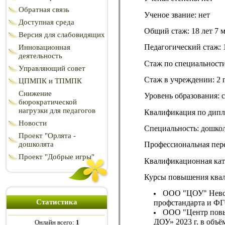
Обратная связь
Ученое звание: нет
Доступная среда
Общий стаж: 18 лет 7 м
Версия для слабовидящих
Педагогический стаж: 
Инновационная
деятельность
Стаж по специальности
Управляющий совет
Стаж в учреждении: 2 
ЦПМПК и ТПМПК
Снижение
Уровень образования: 
бюрократической
нагрузки для педагогов
Квалификация по дипло
Новости
Специальность: дошко
Проект "Орлята -
дошколята
Профессиональная пере
Проект "Добрые игры"
Квалификационная кат
Курсы повышения ква
ООО "ЦОУ" Невск
Статистика
профстандарта и ФГ
ООО "Центр повы
ДОУ» 2023 г. в объё
Онлайн всего:
1