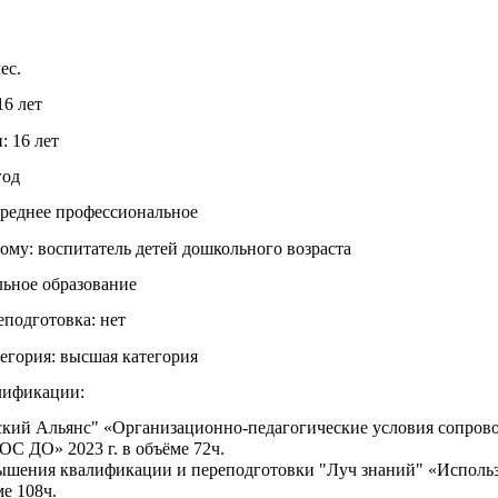
ес.
16 лет
: 16 лет
год
среднее профессиональное
му: воспитатель детей дошкольного возраста
льное образование
подготовка: нет
егория: высшая категория
лификации:
ий Альянс" «Организационно-педагогические условия сопровож
ОС ДО» 2023 г. в объёме 72ч.
шения квалификации и переподготовки "Луч знаний" «Использо
ме 108ч.