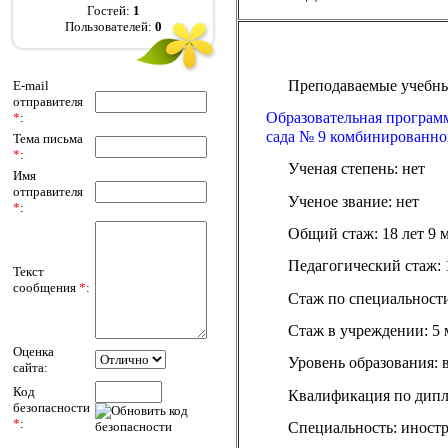
Гостей:
1
Пользователей:
0
Преподаваемые учебны
E-mail
отправителя
Образовательная програм
*
:
сада № 9 комбинированно
Тема письма
*
:
Ученая степень: нет
Имя
отправителя
Ученое звание: нет
*
:
Общий стаж: 18 лет 9 м
Педагогический стаж: 1
Текст
сообщения
*
:
Стаж по специальности:
Стаж в учреждении: 5 
Оценка
Уровень образования:
сайта:
Код
Квалификация по дипло
безопасности
*
:
Специальность: иност