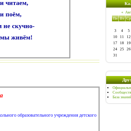
и читаем,
Ка
«
Авг
и поём,
Пн
Вт
Ср
 не скучно-
3
4
5
 мы живём!
10
11
12
17
18
19
24
25
26
31
Друз
Официальн
Сообществ
а
База знани
ольного образовательного учреждения детского