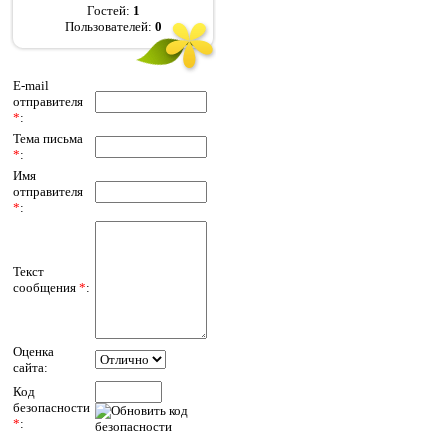
Гостей:
1
Пользователей:
0
E-mail
отправителя
*
:
Тема письма
*
:
Имя
отправителя
*
:
Текст
сообщения
*
:
Оценка
сайта:
Код
безопасности
*
: